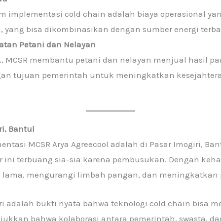
m implementasi cold chain adalah biaya operasional yan
 yang bisa dikombinasikan dengan sumber energi terbar
tan Petani dan Nelayan
k, MCSR membantu petani dan nelayan menjual hasil p
engan tujuan pemerintah untuk meningkatkan kesejahter
i, Bantul
ntasi MCSR Arya Agreecool adalah di Pasar Imogiri, Ban
ar ini terbuang sia-sia karena pembusukan. Dengan keh
 lama, mengurangi limbah pangan, dan meningkatkan
iri adalah bukti nyata bahwa teknologi cold chain bis
jukkan bahwa kolaborasi antara pemerintah, swasta, da