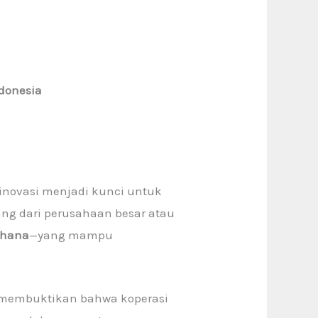
donesia
 inovasi menjadi kunci untuk
ang dari perusahaan besar atau
dhana
—yang mampu
h membuktikan bahwa koperasi