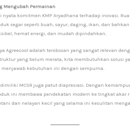
ang Mengubah Permainan
ti nyata komitmen KMP Aryadhana terhadap inovasi. Rua
uk segar seperti buah, sayur, daging, ikan, dan bahka
eksibel, hemat energi, dan mudah dipindahkan.
 Agreecool adalah terobosan yang sangat relevan deng
truktur yang belum merata, kita membutuhkan solusi ya
l menjawab kebutuhan ini dengan sempurna.
yang dimiliki MCSR juga patut diapresiasi. Dengan kema
roduk ini membawa pendekatan modern ke tingkat akar 
petani dan nelayan kecil yang selama ini kesulitan men