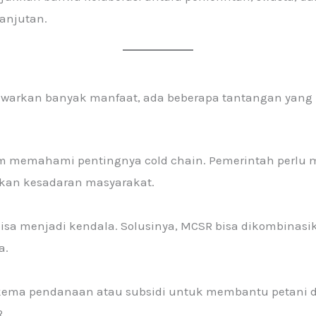
anjutan.
warkan banyak manfaat, ada beberapa tantangan yang pe
um memahami pentingnya cold chain. Pemerintah perlu
tkan kesadaran masyarakat.
ik bisa menjadi kendala. Solusinya, MCSR bisa dikombina
a.
kema pendanaan atau subsidi untuk membantu petani 
R.