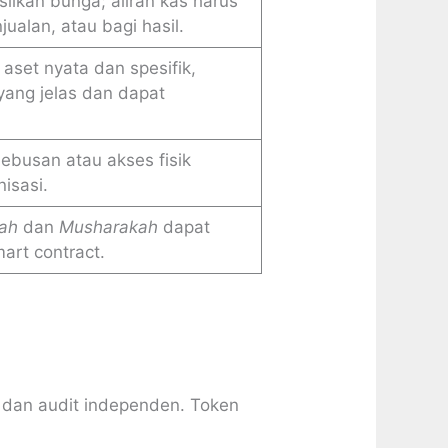
ilkan bunga; aliran kas harus
ualan, atau bagi hasil.
aset nyata dan spesifik,
yang jelas dan dapat
busan atau akses fisik
isasi.
ah
dan
Musharakah
dapat
art contract.
, dan audit independen. Token