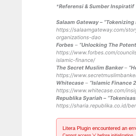
*
Referensi & Sumber Inspiratif
Salaam Gateway – “Tokenizing 
https://salaamgateway.com/stor
organizations-dao
Forbes
–
“Unlocking The Potent
https://www.forbes.com/councils
islamic-finance/
The Secret Muslim Banker
–
“H
https://www.secretmuslimbanker
Whitecase
–
“Islamic Finance 2
https://www.whitecase.com/insig
Republika Syariah – “Tokenisas
https://sharia.republika.co.id/
Litera Plugin encountered an err
Cannot access 'y' before initialization