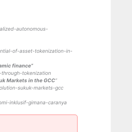
tralized-autonomous-
tial-of-asset-tokenization-in-
amic finance”
-through-tokenization
ukuk Markets in the GCC
”
volution-sukuk-markets-gcc
nomi-inklusif-gimana-caranya