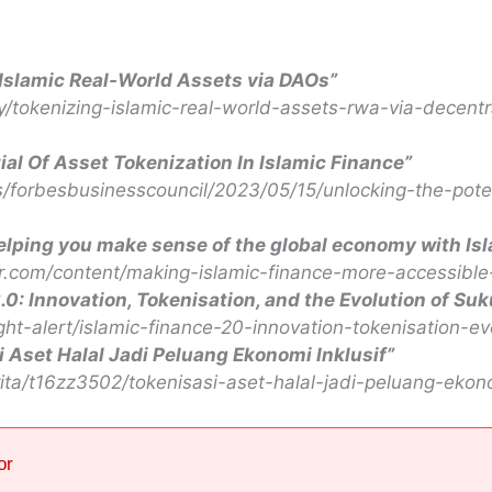
Islamic Real-World Assets via DAOs”
y/tokenizing-islamic-real-world-assets-rwa-via-decen
ial Of Asset Tokenization In Islamic Finance”
/forbesbusinesscouncil/2023/05/15/unlocking-the-poten
elping you make sense of the global economy with Isl
.com/content/making-islamic-finance-more-accessible
.0: Innovation, Tokenisation, and the Evolution of S
ht-alert/islamic-finance-20-innovation-tokenisation-e
i Aset Halal Jadi Peluang Ekonomi Inklusif”
berita/t16zz3502/tokenisasi-aset-halal-jadi-peluang-eko
or