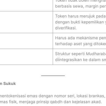
Token tidak boleh menghas
berbasis sewa, margin penj
Token harus merujuk pada 
dengan bukti kepemilikan 
diverifikasi.
Harus ada mekanisme pene
terhadap aset yang ditoken
Struktur seperti
Mudharab
diintegrasikan ke dalam sm
an Sukuk
 mentokenisasi emas dengan nomor seri, lokasi brankas
mas fisik, menjaga prinsip qabdh dan kejelasan akad.